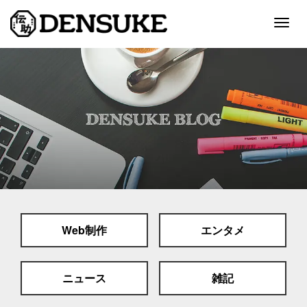
Togg
navig
ホーム
サービス
制作実績
会社案内
採用情報
Web制作
エンタメ
スタッフブログ
お問い合わせ
ニュース
雑記