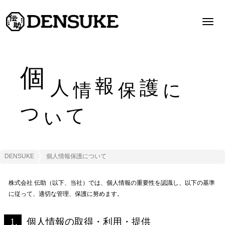
Toggl
navig
個
報
人
護
情
保
に
つ
て
い
DENSUKE
個人情報保護について
株式会社 伝助（以下、当社）では、個人情報の重要性を認識し、以下の基準
に従って、適切な管理、保護に努めます。
1.
個人情報の取得・利用・提供