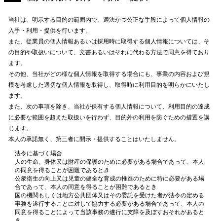
当社は、明示する目的の範囲内で、適法かつ公正な手段によって個人情報の
入手・利用・提供を行います。
また、従業員の個人情報あるいは採用時に取得する個人情報については、そ
の目的や取扱いについて、文書あるいはそれに代わる方法で同意を得ており
ます。
その他、当社がどの様な個人情報を取得する場合にも、事業の内容および規
模を考慮した適切な個人情報を取得し、取得時に利用目的を明らかにいたし
ます。
また、次の事項を除き、当社が保有する個人情報について、利用目的の達成
に必要な範囲を超えた取扱いを行わず、目的外の利用を防ぐための措置を講
じます。
本人の承諾無く、第三者に開示・提供することはいたしません。
法令に基づく場合
人の生命、身体又は財産の保護のために必要がある場合であって、本人
の同意を得ることが困難であるとき
公衆衛生の向上又は児童の健全な育成の推進のために特に必要がある場
合であって、本人の同意を得ることが困難であるとき
国の機関もしくは地方公共団体又はその委託を受けた者が法令の定める
事務を遂行することに対して協力する必要がある場合であって、本人の
同意を得ることによって当該事務の遂行に支障を及ぼすおそれがあると
き