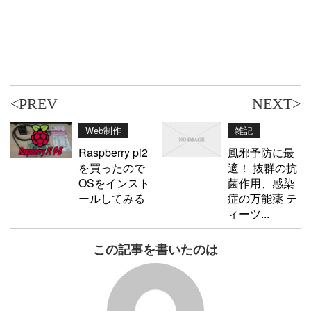
<PREV
NEXT>
Web制作
雑記
Raspberry pi2
風邪予防に最
を買ったので
適！ 抜群の抗
OSをインスト
菌作用、感染
ールしてみる
症の万能薬 テ
ィーツ...
この記事を書いたのは