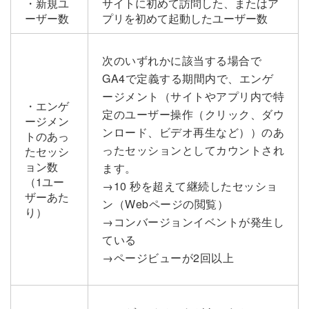
・新規ユ
サイトに初めて訪問した、またはア
ーザー数
プリを初めて起動したユーザー数
次のいずれかに該当する場合で
GA4で定義する期間内で、エンゲ
ージメント（サイトやアプリ内で特
・エンゲ
定のユーザー操作（クリック、ダウ
ージメン
ンロード、ビデオ再生など））のあ
トのあっ
ったセッションとしてカウントされ
たセッシ
ョン数
ます。
（1ユー
→10 秒を超えて継続したセッショ
ザーあた
ン（Webページの閲覧）
り）
→コンバージョンイベントが発生し
ている
→ページビューが2回以上