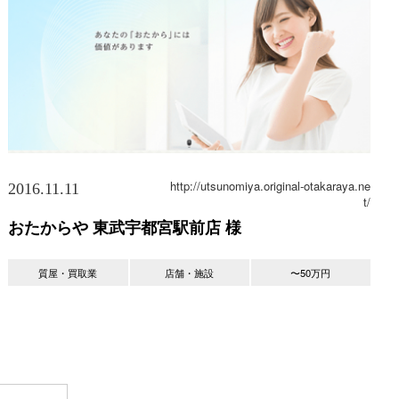
http://utsunomiya.original-otakaraya.ne
2016.11.11
t/
おたからや 東武宇都宮駅前店 様
質屋・買取業
店舗・施設
〜50万円