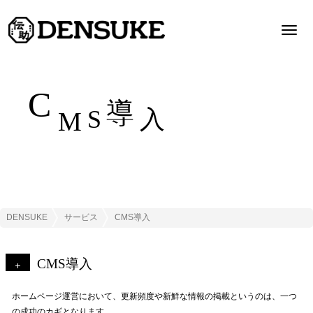
Toggl
navig
C
導
S
入
M
DENSUKE
サービス
CMS導入
CMS導入
ホームページ運営において、更新頻度や新鮮な情報の掲載というのは、一つ
の成功のカギとなります。