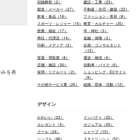
冠婚葬祭（2）
建設・工事（23）
製造・メーカー（27）
不動産・住宅・建築（22）
飲食・食品（16）
ファッション・美容（8）
スポーツ・レジャー（15）
教育・カルチャー（20）
医療・福祉（17）
寺・神社（3）
商社・代理店（14）
金融・保険（3）
印刷・メディア（2）
企画・コンサルタント
（12）
質屋・買取業（8）
運送・物流（6）
店舗・施設（30）
自動車・バイク（6）
採用・リクルート（2）
ショッピング・ECサイト
かみを表
（9）
その他サービス業（26）
組織・団体・活動（12）
デザイン
かわいい（22）
インパクト（22）
エレガント（5）
カジュアル（25）
クール（24）
シャープ（10）
シンプル（96）
スタイリッシュ（52）