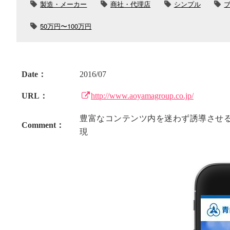
製造・メーカー
商社・代理店
シンプル
50万円〜100万円
Date：
2016/07
URL：
http://www.aoyamagroup.co.jp/
豊富なコンテンツ内を迷わず誘導させる
Comment：
現