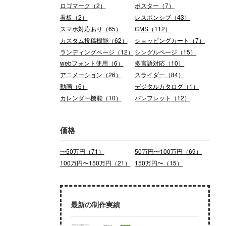
ロゴマーク（2）
ポスター（7）
看板（2）
レスポンシブ（43）
スマホ対応あり（65）
CMS（112）
カスタム投稿機能（62）
ショッピングカート（7）
ランディングページ（12）
シングルページ（15）
webフォント使用（6）
多言語対応（10）
アニメーション（26）
スライダー（84）
動画（6）
デジタルカタログ（1）
カレンダー機能（10）
パンフレット（12）
価格
〜50万円（71）
50万円〜100万円（69）
100万円〜150万円（21）
150万円〜（15）
最新の制作実績