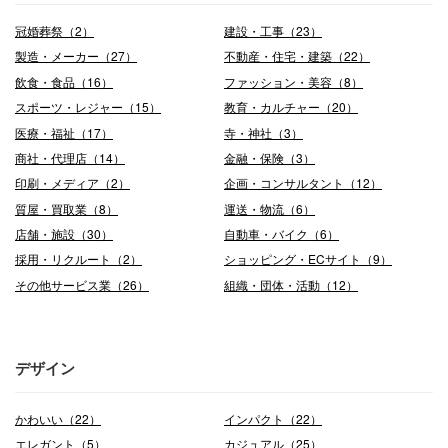
冠婚葬祭（2）
建設・工事（23）
製造・メーカー（27）
不動産・住宅・建築（22）
飲食・食品（16）
ファッション・美容（8）
スポーツ・レジャー（15）
教育・カルチャー（20）
医療・福祉（17）
寺・神社（3）
商社・代理店（14）
金融・保険（3）
印刷・メディア（2）
企画・コンサルタント（12）
質屋・買取業（8）
運送・物流（6）
店舗・施設（30）
自動車・バイク（6）
採用・リクルート（2）
ショッピング・ECサイト（9）
その他サービス業（26）
組織・団体・活動（12）
デザイン
かわいい（22）
インパクト（22）
エレガント（5）
カジュアル（25）