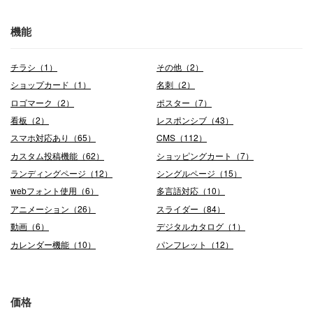
機能
チラシ（1）
その他（2）
ショップカード（1）
名刺（2）
ロゴマーク（2）
ポスター（7）
看板（2）
レスポンシブ（43）
スマホ対応あり（65）
CMS（112）
カスタム投稿機能（62）
ショッピングカート（7）
ランディングページ（12）
シングルページ（15）
webフォント使用（6）
多言語対応（10）
アニメーション（26）
スライダー（84）
動画（6）
デジタルカタログ（1）
カレンダー機能（10）
パンフレット（12）
価格