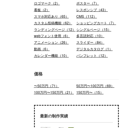
ロゴマーク（2）
ポスター（7）
看板（2）
レスポンシブ（43）
スマホ対応あり（65）
CMS（112）
カスタム投稿機能（62）
ショッピングカート（7）
ランディングページ（12）
シングルページ（15）
webフォント使用（6）
多言語対応（10）
アニメーション（26）
スライダー（84）
動画（6）
デジタルカタログ（1）
カレンダー機能（10）
パンフレット（12）
価格
〜50万円（71）
50万円〜100万円（69）
100万円〜150万円（21）
150万円〜（15）
最新の制作実績