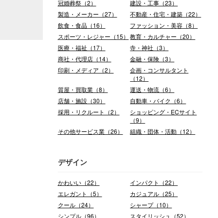
冠婚葬祭（2）
建設・工事（23）
製造・メーカー（27）
不動産・住宅・建築（22）
飲食・食品（16）
ファッション・美容（8）
スポーツ・レジャー（15）
教育・カルチャー（20）
医療・福祉（17）
寺・神社（3）
商社・代理店（14）
金融・保険（3）
印刷・メディア（2）
企画・コンサルタント
（12）
質屋・買取業（8）
運送・物流（6）
店舗・施設（30）
自動車・バイク（6）
採用・リクルート（2）
ショッピング・ECサイト
（9）
その他サービス業（26）
組織・団体・活動（12）
デザイン
かわいい（22）
インパクト（22）
エレガント（5）
カジュアル（25）
クール（24）
シャープ（10）
シンプル（96）
スタイリッシュ（52）