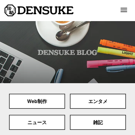
Togg
navig
ホーム
サービス
制作実績
会社案内
採用情報
Web制作
エンタメ
スタッフブログ
お問い合わせ
ニュース
雑記