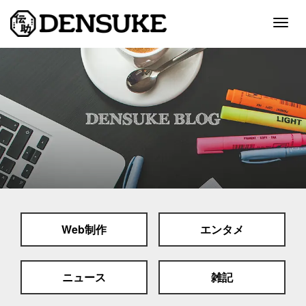
Togg
navig
ホーム
サービス
制作実績
会社案内
採用情報
Web制作
エンタメ
スタッフブログ
お問い合わせ
ニュース
雑記